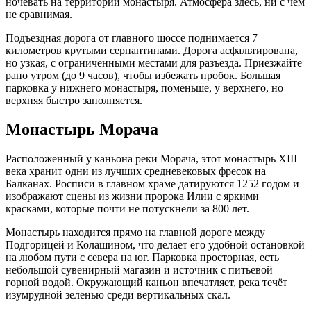
ночевать на территории монастыря. Атмосфера здесь, ни с чем
не сравнимая.
Подъездная дорога от главного шоссе поднимается 7
километров крутыми серпантинами. Дорога асфальтирована,
но узкая, с ограниченными местами для разъезда. Приезжайте
рано утром (до 9 часов), чтобы избежать пробок. Большая
парковка у нижнего монастыря, поменьше, у верхнего, но
верхняя быстро заполняется.
Монастырь Морача
Расположенный у каньона реки Морача, этот монастырь XIII
века хранит одни из лучших средневековых фресок на
Балканах. Росписи в главном храме датируются 1252 годом и
изображают сцены из жизни пророка Илии с яркими
красками, которые почти не потускнели за 800 лет.
Монастырь находится прямо на главной дороге между
Подгорицей и Колашином, что делает его удобной остановкой
на любом пути с севера на юг. Парковка просторная, есть
небольшой сувенирный магазин и источник с питьевой
горной водой. Окружающий каньон впечатляет, река течёт
изумрудной зеленью среди вертикальных скал.