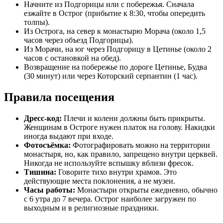
Начните из Подгорицы или с побережья. Сначала
езжайте в Острог (прибытие к 8:30, чтобы опередить
толпы).
Из Острога, на север к монастырю Морача (около 1,5
часов через объезд Подгорицы).
Из Морачи, на юг через Подгорицу в Цетинье (около 2
часов с остановкой на обед).
Возвращение на побережье по дороге Цетинье, Будва
(30 минут) или через Которский серпантин (1 час).
Правила посещения
Дресс-код:
Плечи и колени должны быть прикрыты.
Женщинам в Остроге нужен платок на голову. Накидки
иногда выдают при входе.
Фотосъёмка:
Фотографировать можно на территории
монастыря, но, как правило, запрещено внутри церквей.
Никогда не используйте вспышку вблизи фресок.
Тишина:
Говорите тихо внутри храмов. Это
действующие места поклонения, а не музеи.
Часы работы:
Монастыри открыты ежедневно, обычно
с 6 утра до 7 вечера. Острог наиболее загружен по
выходным и в религиозные праздники.