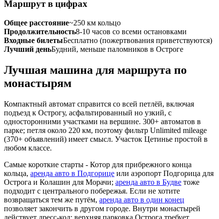
Маршрут в цифрах
Общее расстояние
~250 км кольцо
Продолжительность
8-10 часов со всеми остановками
Входные билеты
Бесплатно (пожертвования приветствуются)
Лучший день
Будний, меньше паломников в Остроге
Лучшая машина для маршрута по
монастырям
Компактный автомат справится со всей петлёй, включая
подъезд к Острогу, асфальтированный но узкий, с
односторонними участками на вершине. 300+ автоматов в
парке; петля около 220 км, поэтому фильтр Unlimited mileage
(370+ объявлений) имеет смысл. Участок Цетинье простой в
любом классе.
Самые короткие старты - Котор для прибрежного конца
кольца,
аренда авто в Подгорице
или аэропорт Подгорица для
Острога и Колашин для Морачи;
аренда авто в Будве
тоже
подходит с центрального побережья. Если не хотите
возвращаться тем же путём,
аренда авто в один конец
позволяет закончить в другом городе. Внутри монастырей
действует дресс-код; верхняя парковка Острога требует