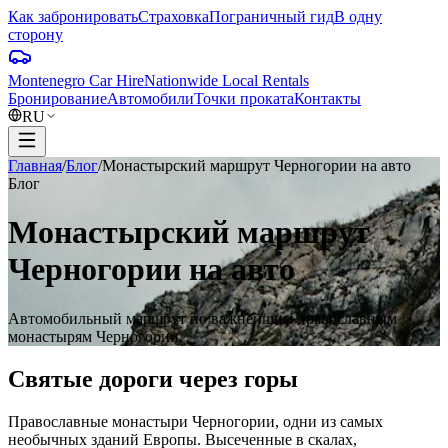
Как забронировать
Страховка
Пограничный гид
В одну
сторону
Montenegro Car Hire
Nationwide Local Rentals
Бронирование
Автомобили
Точки проката
Контакты
RU
Главная
/
Блог
/
Монастырский маршрут Черногории на авто
Блог
Монастырский маршрут
Черногории на авто
Автомобильный маршрут по важнейшим православным
монастырям Черногории.
Святые дороги через горы
Православные монастыри Черногории, одни из самых
необычных зданий Европы. Высеченные в скалах,