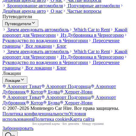
Дешёвая аренда авто
О нас
Частые вопросы
Бронирование автомобиля
Популярные автомобили
Дешёвая аренда авто
О нас
Частые вопросы
Путеводители
Путеводители
Зачем арендовать автомобиль
Which Car to Rent
Какой
аэропорт для Черногории
Из Дубровника в Черногорию
Руководство по вождению в Черногории
Пересечение
границы
Все локации
Блог
Зачем арендовать автомобиль
Which Car to Rent
Какой
аэропорт для Черногории
Из Дубровника в Черногорию
Руководство по вождению в Черногории
Пересечение
границы
Все локации
Блог
Локации
Локации
Аэропорт Тиват
Аэропорт Подгорица
Аэропорт
Дубровник
Котор
Будва
Херцег-Нови
Аэропорт Тиват
Аэропорт Подгорица
Аэропорт
Дубровник
Котор
Будва
Херцег-Нови
© 2007–
2026
Montenegro Car Hire
.
Все права защищены.
Политика конфиденциальности
Условия
использования
Политика cookies
Карта сайта
Без кредитной карты
·
Без депозита
·
Между странами
Забронировать