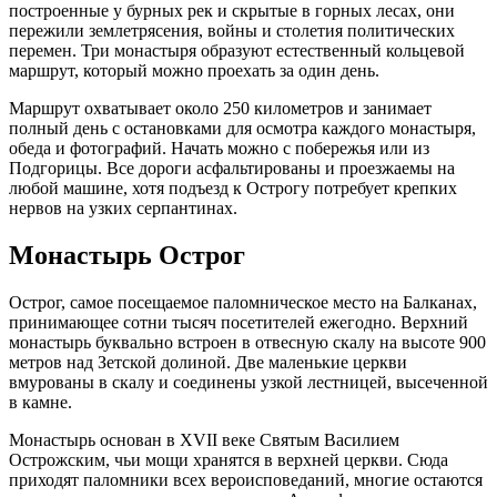
построенные у бурных рек и скрытые в горных лесах, они
пережили землетрясения, войны и столетия политических
перемен. Три монастыря образуют естественный кольцевой
маршрут, который можно проехать за один день.
Маршрут охватывает около 250 километров и занимает
полный день с остановками для осмотра каждого монастыря,
обеда и фотографий. Начать можно с побережья или из
Подгорицы. Все дороги асфальтированы и проезжаемы на
любой машине, хотя подъезд к Острогу потребует крепких
нервов на узких серпантинах.
Монастырь Острог
Острог, самое посещаемое паломническое место на Балканах,
принимающее сотни тысяч посетителей ежегодно. Верхний
монастырь буквально встроен в отвесную скалу на высоте 900
метров над Зетской долиной. Две маленькие церкви
вмурованы в скалу и соединены узкой лестницей, высеченной
в камне.
Монастырь основан в XVII веке Святым Василием
Острожским, чьи мощи хранятся в верхней церкви. Сюда
приходят паломники всех вероисповеданий, многие остаются