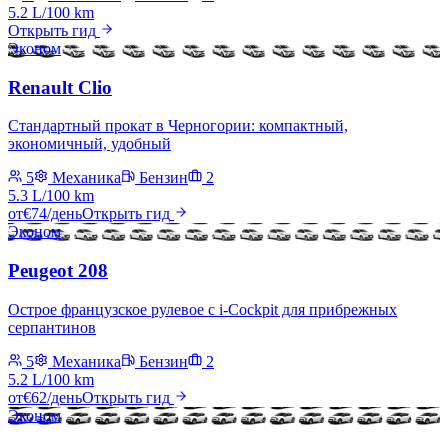
5.2 L/100 km
Открыть гид
Эконом
Renault Clio
Стандартный прокат в Черногории: компактный,
экономичный, удобный
5
Механика
Бензин
2
5.3 L/100 km
от
€
74
/день
Открыть гид
Эконом
Peugeot 208
Острое французское рулевое с i-Cockpit для прибрежных
серпантинов
5
Механика
Бензин
2
5.2 L/100 km
от
€
62
/день
Открыть гид
Эконом