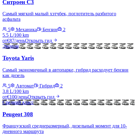
Ситроен C3
Самый мягкий малый хэтчбек, поглотитель разбитого
асфальта
5
Механика
Бензин
2
5.5 L/100 km
от
€
87
/день
Открыть гид
Эконом
Toyota Yaris
Самый экономичный в автопарке, гибрид расходует бензин
как дизель
5
Автомат
Гибрид
2
3.8 L/100 km
от
€
100
/день
Открыть гид
Средний класс
Peugeot 308
Французский среднеразмерный, дизельный момент для 10-
дневного маршрута