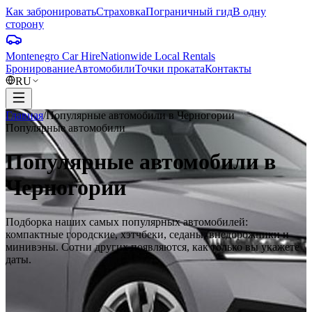
Как забронировать
Страховка
Пограничный гид
В одну
сторону
Montenegro Car Hire
Nationwide Local Rentals
Бронирование
Автомобили
Точки проката
Контакты
RU
Главная
/
Популярные автомобили в Черногории
Популярные автомобили
Популярные автомобили в
Черногории
Подборка наших самых популярных автомобилей:
компактные городские, хэтчбеки, седаны, внедорожники и
минивэны. Сотни других появляются, как только вы укажете
даты.