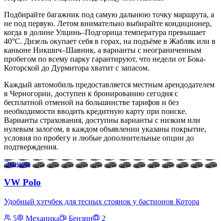
Подбирайте багажник под самую дальнюю точку маршрута, а
не под первую. Летом внимательно выбирайте кондиционер,
когда в долине Улцинь–Подгорица температура превышает
40°C. Дизель окупает себя в горах, на подъёме в Жабляк или в
каньоне Никшич–Шавник, а варианты с неограниченным
пробегом по всему парку гарантируют, что недели от Бока-
Которской до Дурмитора хватит с запасом.
Каждый автомобиль предоставляется местным арендодателем
в Черногории, доступен к бронированию сегодня с
бесплатной отменой на большинстве тарифов и без
необходимости вводить кредитную карту при поиске.
Варианты страхования, доступны варианты с низким или
нулевым залогом, в каждом объявлении указаны покрытие,
условия по пробегу и любые дополнительные опции до
подтверждения.
Эконом
VW Polo
Удобный хэтчбек для тесных стоянок у бастионов Котора
5
Механика
Бензин
2