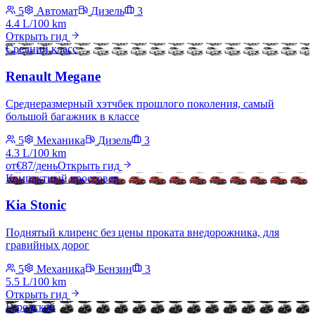
5
Автомат
Дизель
3
4.4 L/100 km
Открыть гид
Средний класс
Renault Megane
Среднеразмерный хэтчбек прошлого поколения, самый
большой багажник в классе
5
Механика
Дизель
3
4.3 L/100 km
от
€
87
/день
Открыть гид
Компактный кроссовер
Kia Stonic
Поднятый клиренс без цены проката внедорожника, для
гравийных дорог
5
Механика
Бензин
3
5.5 L/100 km
Открыть гид
Городской