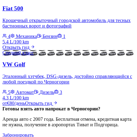
Fiat 500
Крошечный открыточный городской автомобиль для тесных
бастионных ворот и фотографий
4
Механика
Бензин
1
5.4 L/100 km
Открыть гид
Средний класс
VW Golf
Эталонный хэтчбек, DSG-дизель, достойно справляющийся с
любой поездкой по Черногории
5
Автомат
Дизель
3
4.3 L/100 km
от
€
80
/день
Открыть гид
Готовы взять авто напрокат в Черногории?
Аренда авто с 2007 года. Бесплатная отмена, кредитная карта
не нужна, получение в аэропортах Тиват и Подгорица.
Забронировать