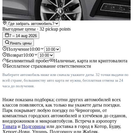
Выгодные цены
· 32 pickup points
7 – 14 aug 2026
Узнать цены
Получение
10:00
Возврат
10:00
Безлимитный пробег
Наличные, карта или криптовалюта
Бесплатное страхование ответственности
Выберите автомобиль ниже или сначала укажите даты. 32 точки выдачи по
всей стране, большинству авто карта не нужна, бесплатная отмена за 24
часа до получения.
Ниже показана подборка; сотни других автомобилей всех
классов появляются, как только вы укажете даты поездки.
Парк покрывает любую поездку по Черногории, от
компактных городских автомобилей и хэтчбеков до седанов,
внедорожников и микроавтобусов. Встреча в аэропорту
Тивата
и
Подгорицы
или доставка в город в Котор, Будву,
Херцег-Нови, Улцинь, Подгорицу или Жабляк.