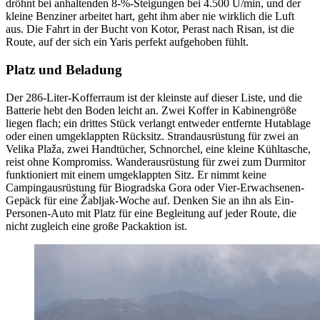
dröhnt bei anhaltenden 8-%-Steigungen bei 4.500 U/min, und der
kleine Benziner arbeitet hart, geht ihm aber nie wirklich die Luft
aus. Die Fahrt in der Bucht von Kotor, Perast nach Risan, ist die
Route, auf der sich ein Yaris perfekt aufgehoben fühlt.
Platz und Beladung
Der 286-Liter-Kofferraum ist der kleinste auf dieser Liste, und die
Batterie hebt den Boden leicht an. Zwei Koffer in Kabinengröße
liegen flach; ein drittes Stück verlangt entweder entfernte Hutablage
oder einen umgeklappten Rücksitz. Strandausrüstung für zwei an
Velika Plaža, zwei Handtücher, Schnorchel, eine kleine Kühltasche,
reist ohne Kompromiss. Wanderausrüstung für zwei zum Durmitor
funktioniert mit einem umgeklappten Sitz. Er nimmt keine
Campingausrüstung für Biogradska Gora oder Vier-Erwachsenen-
Gepäck für eine Žabljak-Woche auf. Denken Sie an ihn als Ein-
Personen-Auto mit Platz für eine Begleitung auf jeder Route, die
nicht zugleich eine große Packaktion ist.