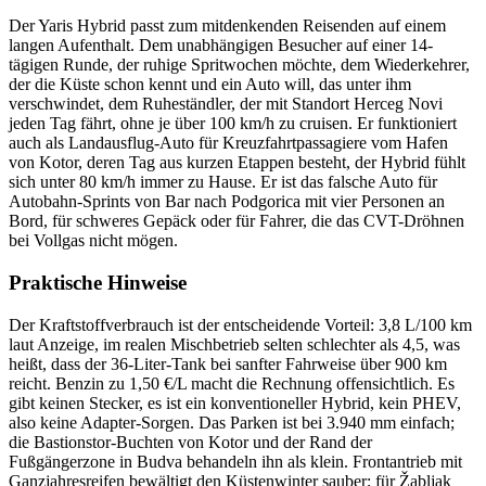
Der Yaris Hybrid passt zum mitdenkenden Reisenden auf einem
langen Aufenthalt. Dem unabhängigen Besucher auf einer 14-
tägigen Runde, der ruhige Spritwochen möchte, dem Wiederkehrer,
der die Küste schon kennt und ein Auto will, das unter ihm
verschwindet, dem Ruheständler, der mit Standort Herceg Novi
jeden Tag fährt, ohne je über 100 km/h zu cruisen. Er funktioniert
auch als Landausflug-Auto für Kreuzfahrtpassagiere vom Hafen
von Kotor, deren Tag aus kurzen Etappen besteht, der Hybrid fühlt
sich unter 80 km/h immer zu Hause. Er ist das falsche Auto für
Autobahn-Sprints von Bar nach Podgorica mit vier Personen an
Bord, für schweres Gepäck oder für Fahrer, die das CVT-Dröhnen
bei Vollgas nicht mögen.
Praktische Hinweise
Der Kraftstoffverbrauch ist der entscheidende Vorteil: 3,8 L/100 km
laut Anzeige, im realen Mischbetrieb selten schlechter als 4,5, was
heißt, dass der 36-Liter-Tank bei sanfter Fahrweise über 900 km
reicht. Benzin zu 1,50 €/L macht die Rechnung offensichtlich. Es
gibt keinen Stecker, es ist ein konventioneller Hybrid, kein PHEV,
also keine Adapter-Sorgen. Das Parken ist bei 3.940 mm einfach;
die Bastionstor-Buchten von Kotor und der Rand der
Fußgängerzone in Budva behandeln ihn als klein. Frontantrieb mit
Ganzjahresreifen bewältigt den Küstenwinter sauber; für Žabljak