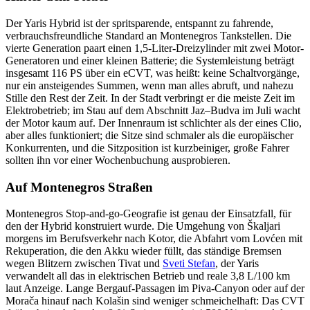
Der Yaris Hybrid ist der spritsparende, entspannt zu fahrende,
verbrauchsfreundliche Standard an Montenegros Tankstellen. Die
vierte Generation paart einen 1,5-Liter-Dreizylinder mit zwei Motor-
Generatoren und einer kleinen Batterie; die Systemleistung beträgt
insgesamt 116 PS über ein eCVT, was heißt: keine Schaltvorgänge,
nur ein ansteigendes Summen, wenn man alles abruft, und nahezu
Stille den Rest der Zeit. In der Stadt verbringt er die meiste Zeit im
Elektrobetrieb; im Stau auf dem Abschnitt Jaz–Budva im Juli wacht
der Motor kaum auf. Der Innenraum ist schlichter als der eines Clio,
aber alles funktioniert; die Sitze sind schmaler als die europäischer
Konkurrenten, und die Sitzposition ist kurzbeiniger, große Fahrer
sollten ihn vor einer Wochenbuchung ausprobieren.
Auf Montenegros Straßen
Montenegros Stop-and-go-Geografie ist genau der Einsatzfall, für
den der Hybrid konstruiert wurde. Die Umgehung von Škaljari
morgens im Berufsverkehr nach Kotor, die Abfahrt vom Lovćen mit
Rekuperation, die den Akku wieder füllt, das ständige Bremsen
wegen Blitzern zwischen Tivat und
Sveti Stefan
, der Yaris
verwandelt all das in elektrischen Betrieb und reale 3,8 L/100 km
laut Anzeige. Lange Bergauf-Passagen im Piva-Canyon oder auf der
Morača hinauf nach Kolašin sind weniger schmeichelhaft: Das CVT