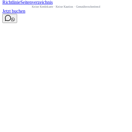
Richtlinie
Seitenverzeichnis
Keine Kreditkarte
·
Keine Kaution
·
Grenzüberschreitend
Jetzt buchen