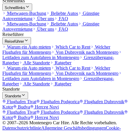
Schnelllinks
Schnelllinks
Mietwagen-Buchung
Beliebte Autos
Günstige
Autovermietung
Über uns
FAQ
Mietwagen-Buchung
Beliebte Autos
Günstige
Autovermietung
Über uns
FAQ
Reiseführer
Reiseführer
Warum ein Auto mieten
Which Car to Rent
Welcher
Flughafen für Montenegro
Von Dubrovnik nach Montenegro
Leitfaden zum Autofahren in Montenegro
Grenzübergang-
Ratgeber
Alle Standorte
Ratgeber
Warum ein Auto mieten
Which Car to Rent
Welcher
Flughafen für Montenegro
Von Dubrovnik nach Montenegro
Leitfaden zum Autofahren in Montenegro
Grenzübergang-
Ratgeber
Alle Standorte
Ratgeber
Standorte
Standorte
Flughafen Tivat
Flughafen Podgorica
Flughafen Dubrovnik
Kotor
Budva
Herceg Novi
Flughafen Tivat
Flughafen Podgorica
Flughafen Dubrovnik
Kotor
Budva
Herceg Novi
© 2007–
2026
Montenegro Car Hire
.
Alle Rechte vorbehalten.
Datenschutzrichtlinie
Allgemeine Geschäftsbedingungen
Cookie-