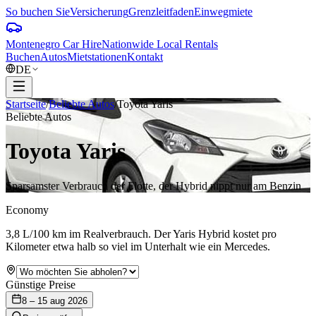
So buchen Sie
Versicherung
Grenzleitfaden
Einwegmiete
Montenegro Car Hire
Nationwide Local Rentals
Buchen
Autos
Mietstationen
Kontakt
DE
Startseite
/
Beliebte Autos
/
Toyota Yaris
Beliebte Autos
Toyota Yaris
Sparsamster Verbrauch der Flotte, der Hybrid nippt nur am Benzin
Economy
3,8 L/100 km im Realverbrauch. Der Yaris Hybrid kostet pro
Kilometer etwa halb so viel im Unterhalt wie ein Mercedes.
Günstige Preise
8 – 15 aug 2026