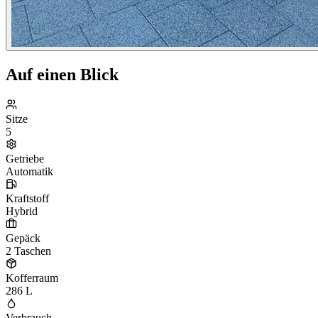
Auf einen Blick
Sitze
5
Getriebe
Automatik
Kraftstoff
Hybrid
Gepäck
2 Taschen
Kofferraum
286 L
Verbrauch