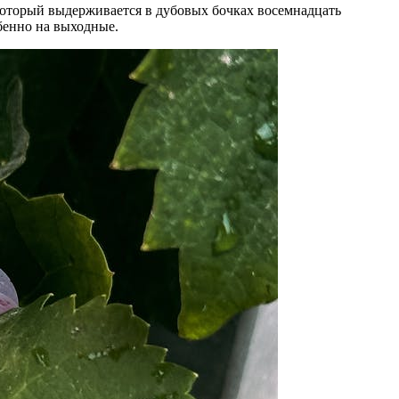
который выдерживается в дубовых бочках восемнадцать
бенно на выходные.