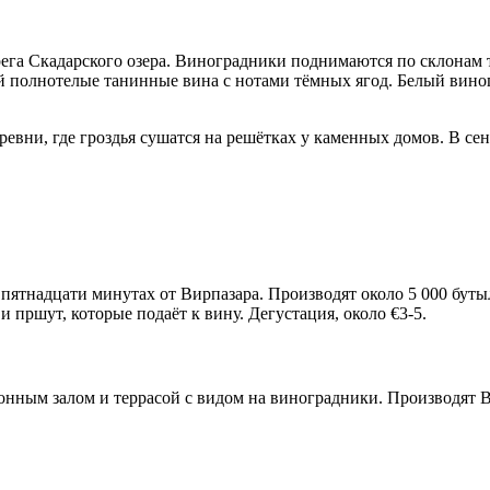
рега Скадарского озера. Виноградники поднимаются по склонам 
 полнотелые танинные вина с нотами тёмных ягод. Белый виногр
еревни, где гроздья сушатся на решётках у каменных домов. В сен
пятнадцати минутах от Вирпазара. Производят около 5 000 бутыл
 пршут, которые подаёт к вину. Дегустация, около €3-5.
ционным залом и террасой с видом на виноградники. Производят 