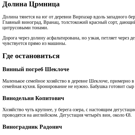
Долина Црмница
Долина тянется на юг от деревни Вирпазар вдоль западного бе
Главный виноград, Вранац, толстокожий красный сорт, дающий
цитрусовыми тонами.
Дорога через долину асфальтирована, но узкая, петляет через д
чувствуется прямо из машины.
Где остановиться
Винный погреб Шеклоче
Маленькое семейное хозяйство в деревне Шеклоче, примерно в 
семейная кухня. Бронирование не нужно. Бабушка готовит сыр и
Винодельня Копитович
Хозяйство чуть крупнее, у берега озера, с настоящим дегуста
проводятся на английском. Дегустация четырёх вин, около €8.
Виноградник Радонич