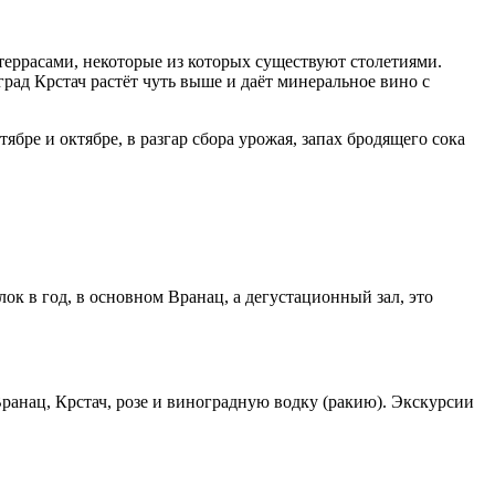
террасами, некоторые из которых существуют столетиями.
ад Крстач растёт чуть выше и даёт минеральное вино с
тябре и октябре, в разгар сбора урожая, запах бродящего сока
ок в год, в основном Вранац, а дегустационный зал, это
Вранац, Крстач, розе и виноградную водку (ракию). Экскурсии