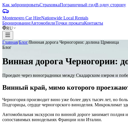
Как забронировать
Страховка
Пограничный гид
В одну сторону
Montenegro Car Hire
Nationwide Local Rentals
Бронирование
Автомобили
Точки проката
Контакты
RU
Главная
/
Блог
/
Винная дорога Черногории: долина Црмница
Блог
Винная дорога Черногории: 
Проедьте через виноградники между Скадарским озером и побе
Винный край, мимо которого проезжаю
Черногория производит вино уже более двух тысяч лет, но бо
Подгорицы, сердце черногорского виноделия. Микроклимат зде
Автомобильная экскурсия по винной дороге занимает полдня и 
сопоставимых винодельнях Франции или Италии.