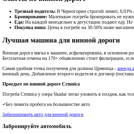
Трезвый водитель:
В Черногории строгий лимит, 0,03% а
Бронирование:
Маленькие погреба бронировать не нужн
Еда:
На каждой винодельне к дегустации подают еду. Не 
Покупка вина:
Цены в погребе на 30-50% ниже магазинн
Лучшая машина для винной дороги
Винная дорога мягка к машине, асфальтирована, в основном ро
Бесплатная отмена на 170+ объявлениях стоит фильтрации, если
Самая удобная точка получения для долины Црмница -
аренда 
винный день. Добавление второго водителя в договор (поставщ
Проедьте по винной дороге Crmnica
Погреба Crmnica у озера Skadar легко уложить в полдня, как толь
Без лимита пробега на большинстве авто
Забронировать авто для винной дороги
Забронируйте автомобиль