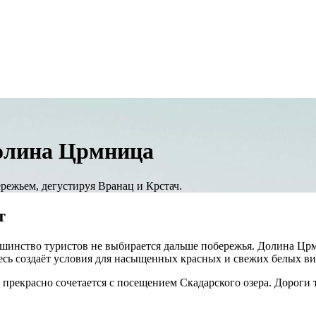
долина Црмница
режьем, дегустируя Вранац и Крстач.
т
льшинство туристов не выбирается дальше побережья. Долина Цр
сь создаёт условия для насыщенных красных и свежих белых вин
прекрасно сочетается с посещением Скадарского озера. Дороги т