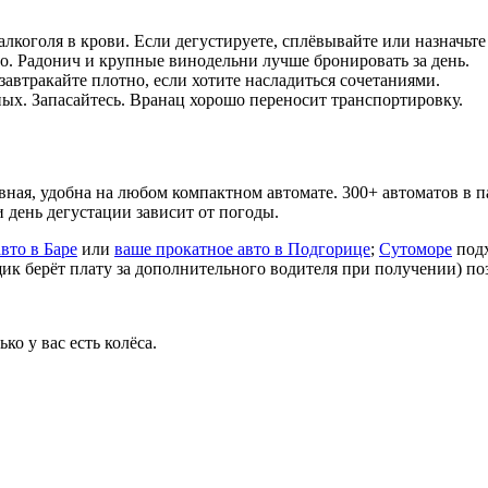
лкоголя в крови. Если дегустируете, сплёвывайте или назначьте 
о. Радонич и крупные винодельни лучше бронировать за день.
завтракайте плотно, если хотите насладиться сочетаниями.
ых. Запасайтесь. Вранац хорошо переносит транспортировку.
вная, удобна на любом компактном автомате. 300+ автоматов в п
 день дегустации зависит от погоды.
авто в Баре
или
ваше прокатное авто в Подгорице
;
Сутоморе
подх
ик берёт плату за дополнительного водителя при получении) по
ко у вас есть колёса.