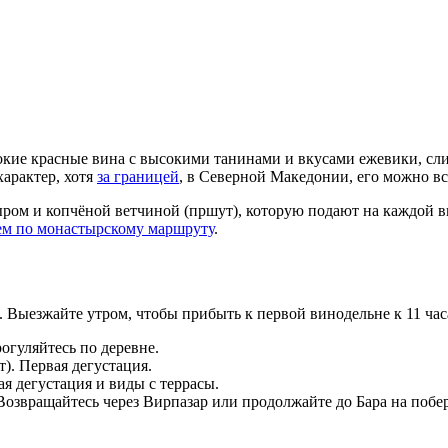
бокие красные вина с высокими танинами и вкусами ежевики, сл
характер, хотя
за границей
, в Северной Македонии, его можно в
ыром и копчёной ветчиной (пршут), которую подают на каждой в
ем по монастырскому маршруту
.
. Выезжайте утром, чтобы прибыть к первой винодельне к 11 час
огуляйтесь по деревне.
). Первая дегустация.
я дегустация и виды с террасы.
Возвращайтесь через Вирпазар или продолжайте до Бара на побе