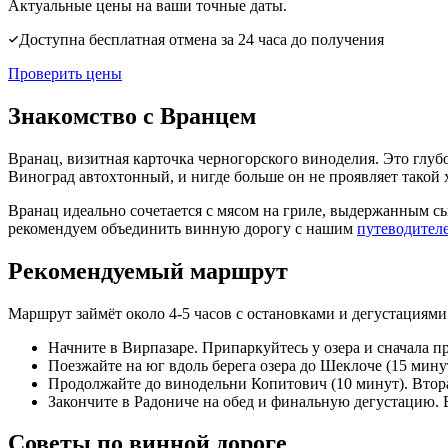
Актуальные цены на ваши точные даты.
Доступна бесплатная отмена за 24 часа до получения
Проверить цены
Знакомство с Вранцем
Вранац, визитная карточка черногорского виноделия. Это глу
Виноград автохтонный, и нигде больше он не проявляет такой 
Вранац идеально сочетается с мясом на гриле, выдержанным с
рекомендуем объединить винную дорогу с нашим
путеводител
Рекомендуемый маршрут
Маршрут займёт около 4-5 часов с остановками и дегустациями
Начните в Вирпазаре. Припаркуйтесь у озера и сначала пр
Поезжайте на юг вдоль берега озера до Шеклоче (15 минут
Продолжайте до винодельни Копитович (10 минут). Втора
Закончите в Радониче на обед и финальную дегустацию. 
Советы по винной дороге