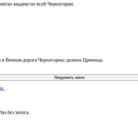
унктах выдачи по всей Черногории.
я в Винная дорога Черногории: долина Црмница.
Уведомить меня
и.
us без залога.