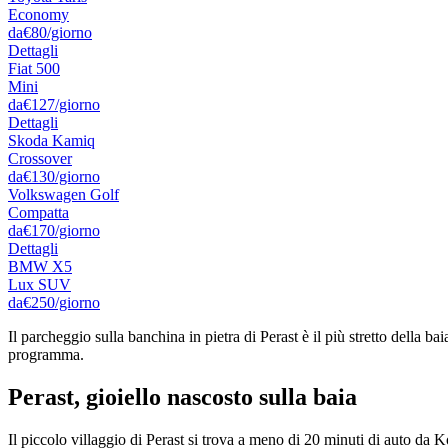
Economy
da
€80
/giorno
Dettagli
Fiat 500
Mini
da
€127
/giorno
Dettagli
Skoda Kamiq
Crossover
da
€130
/giorno
Volkswagen Golf
Compatta
da
€170
/giorno
Dettagli
BMW X5
Lux SUV
da
€250
/giorno
Il parcheggio sulla banchina in pietra di Perast è il più stretto della ba
programma.
Perast, gioiello nascosto sulla baia
Il piccolo villaggio di Perast si trova a meno di 20 minuti di auto da 