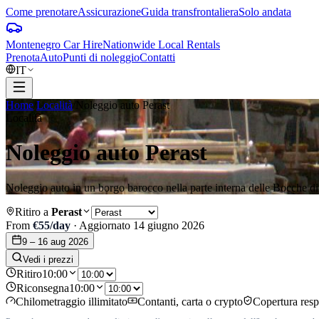
Come prenotare
Assicurazione
Guida transfrontaliera
Solo andata
Montenegro Car Hire
Nationwide Local Rentals
Prenota
Auto
Punti di noleggio
Contatti
IT
Home
/
Località
/
Noleggio auto Perast
Località
Noleggio auto Perast
Noleggio auto in un borgo barocco nella parte interna delle Bocche di
Ritiro a
Perast
From
€
55
/day
·
Aggiornato
14 giugno 2026
9 – 16 aug 2026
Vedi i prezzi
Ritiro
10:00
Riconsegna
10:00
Chilometraggio illimitato
Contanti, carta o crypto
Copertura respo