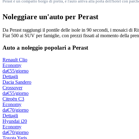
Perast è un compatto borgo di pietra, e l'auto arriva alla porta dell'hotel con par
Noleggiare un'auto per Perast
Da Perast raggiungi il pontile delle isole in 90 secondi, i mosaici di Ri
Fiat 500 ai SUV per famiglie, con prezzi fissati al momento della pre
Auto a noleggio popolari a Perast
Renault Clio
Economy
da
€55
/giorno
Dettagli
Dacia Sandero
Crossover
da
€55
/giorno
Citroën C3
Economy
da
€70
/giorno
Dettagli
Hyundai i20
Economy
da
€70
/giorno
Toyota Yaris