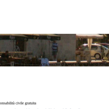
 Kotor, 12 km a nord della città vecchia di Kotor e 5 km a sud di Risan.
nsabilità civile gratuita