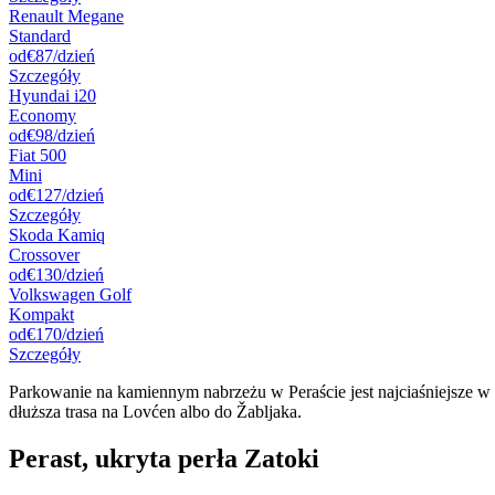
Renault Megane
Standard
od
€87
/dzień
Szczegóły
Hyundai i20
Economy
od
€98
/dzień
Fiat 500
Mini
od
€127
/dzień
Szczegóły
Skoda Kamiq
Crossover
od
€130
/dzień
Volkswagen Golf
Kompakt
od
€170
/dzień
Szczegóły
Parkowanie na kamiennym nabrzeżu w Peraście jest najciaśniejsze w 
dłuższa trasa na Lovćen albo do Žabljaka.
Perast, ukryta perła Zatoki