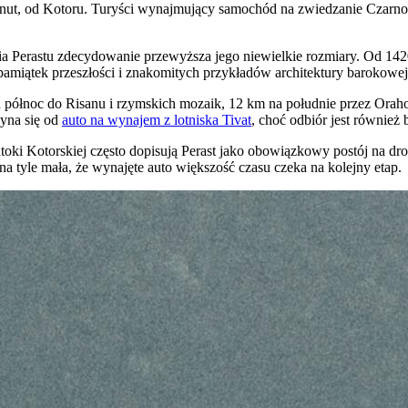
 minut, od Kotoru. Turyści wynajmujący samochód na zwiedzanie Czarn
ia Perastu zdecydowanie przewyższa jego niewielkie rozmiary. Od 1420
pamiątek przeszłości i znakomitych przykładów architektury barokowej
a północ do
Risanu
i rzymskich mozaik, 12 km na południe przez
Orah
zyna się od
auto na wynajem z lotniska Tivat
, choć odbiór jest również
oki Kotorskiej często dopisują Perast jako obowiązkowy postój na dro
a tyle mała, że wynajęte auto większość czasu czeka na kolejny etap.