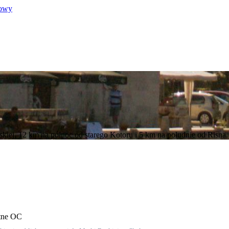
kowy
ej, 12 km na północ od starego Kotoru i 5 km na południe od Risna.
tne OC