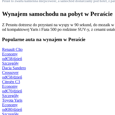
Perast to zwarta kamienna miejscowość, a samochód dostarczamy pod hotel, z par
Wynajem samochodu na pobyt w Peraście
Z Perastu dotrzesz do przystani na wyspy w 90 sekund, do mozaik w
od kompaktowej Yaris i Fiata 500 po rodzinne SUV-y, z cenami ustal
Popularne auta na wynajem w Peraście
Renault Clio
Economy
od
€58
/dzień
Szczegóły
Dacia Sandero
Crossover
od
€58
/dzień
Citroën C3
Economy
od
€70
/dzień
Szczegóły
Toyota Yaris
Economy
od
€80
/dzień
Szczegóły