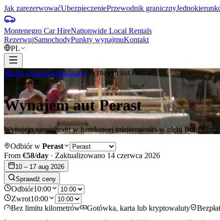
Jak zarezerwować
Ubezpieczenie
Przewodnik graniczny
Jednokierun
Montenegro Car Hire
Nationwide Local Rentals
Rezerwuj
Samochody
Punkty wynajmu
Kontakt
PL
Strona główna
/
Lokalizacje
/
Wynajem aut Perast
Lokalizacje
Wynajem aut Perast
Wynajem samochodu w barokowej miejscowości w głębi Boki Kotorski
Odbiór w
Perast
From
€
58
/day
·
Zaktualizowano
14 czerwca 2026
10 – 17 aug 2026
Sprawdź ceny
Odbiór
10:00
Zwrot
10:00
Bez limitu kilometrów
Gotówka, karta lub kryptowaluty
Bezpła