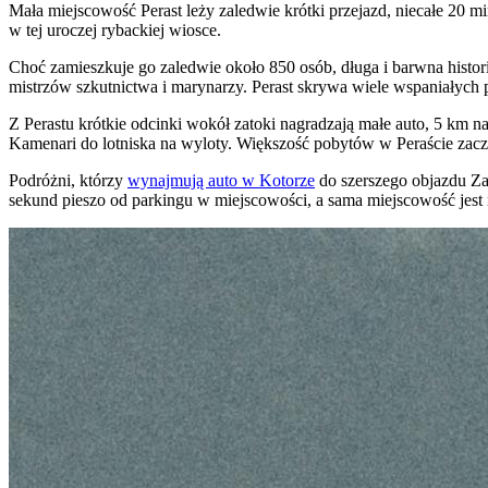
Mała miejscowość Perast leży zaledwie krótki przejazd, niecałe 20
w tej uroczej rybackiej wiosce.
Choć zamieszkuje go zaledwie około 850 osób, długa i barwna histor
mistrzów szkutnictwa i marynarzy. Perast skrywa wiele wspaniałych 
Z Perastu krótkie odcinki wokół zatoki nagradzają małe auto, 5 km n
Kamenari do lotniska na wyloty. Większość pobytów w Peraście zac
Podróżni, którzy
wynajmują auto w Kotorze
do szerszego objazdu Zat
sekund pieszo od parkingu w miejscowości, a sama miejscowość jest n