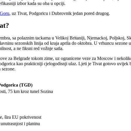
fikasniji izbor kada su oba u opciji.
 Goru
, uz Tivat, Podgoricu i Dubrovnik jedan pored drugog.
at?
bra, sa polaznim tackama u Velikoj Britaniji, Njemackoj, Poljskoj, Sk
glavninu sezonskih linija od kraja aprila do oktobra. U vrhuncu sezone u
ilnost, a ne fiksni red vožnje satla.
letove za Belgrade tokom zime, uz ogranicene veze za Moscow i nekoli
Podgorica kao prakticniji cjelogodisnji ulaz. Ljeti je Tivat gotovo uvij
n sezone.
Podgorica (TGD)
osti, 75 km kroz tunel Sozina
e, šira EU pokrivenost
unutrasnjost i planinu