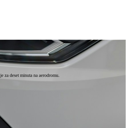
je za deset minuta na aerodromu.