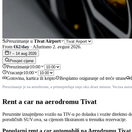
Preuzimanje u
Tivat Airport
From
€
62
/day
·
Ažurirano
2. avgust 2026.
7 – 14 aug 2026
Provjeri cijene
Preuzimanje
10:00
Vracanje
10:00
Gotovina, kartica ili kripto
Besplatno osiguranje od treće strane
Preuzimanje je na aerodromu, a primopredaja traje oko deset minuta. Vecina auto
Rent a car na aerodromu Tivat
Preuzmite iznajmljeno vozilo na TIV-u po dolasku i vozite direktno 
porodičnih SUV-ova, sa cijenom fiksiranom u trenutku rezervacije.
Popularni rent a car automobili na Aerodromu Tivat