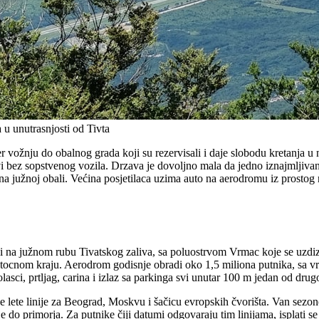
u unutrasnjosti od Tivta
r vožnju do obalnog grada koji su rezervisali i daje slobodu kretanja
vi bez sopstvenog vozila. Drzava je dovoljno mala da jedno iznajmljiva
 južnoj obali. Većina posjetilaca uzima auto na aerodromu iz prostog r
i na južnom rubu Tivatskog zaliva, sa poluostrvom Vrmac koje se uzdize 
tocnom kraju. Aerodrom godisnje obradi oko 1,5 miliona putnika, sa vrhu
sci, prtljag, carina i izlaz sa parkinga svi unutar 100 m jedan od drug
e lete linije za Beograd, Moskvu i šačicu evropskih čvorišta. Van sezon
je do primorja. Za putnike čiji datumi odgovaraju tim linijama, isplati s