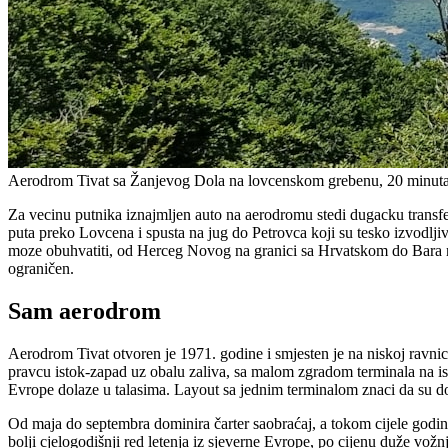
Aerodrom Tivat sa Žanjevog Dola na lovcenskom grebenu, 20 minuta 
Za vecinu putnika iznajmljen auto na aerodromu stedi dugacku transfe
puta preko Lovcena i spusta na jug do Petrovca koji su tesko izvodlji
moze obuhvatiti, od Herceg Novog na granici sa Hrvatskom do Bara na
ograničen.
Sam aerodrom
Aerodrom Tivat otvoren je 1971. godine i smjesten je na niskoj ravnic
pravcu istok-zapad uz obalu zaliva, sa malom zgradom terminala na is
Evrope dolaze u talasima. Layout sa jednim terminalom znaci da su dola
Od maja do septembra dominira čarter saobraćaj, a tokom cijele godin
bolji cjelogodišnji red letenja iz sjeverne Evrope, po cijenu duže vožn