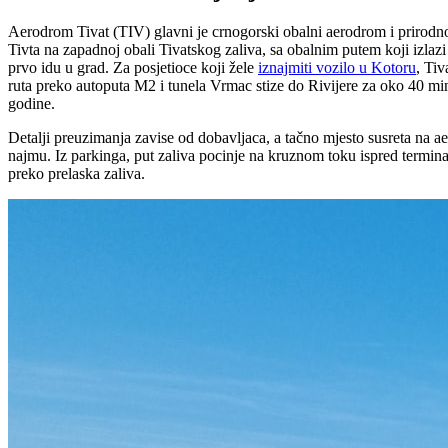
Aerodrom Tivat (TIV) glavni je crnogorski obalni aerodrom i prirodn
Tivta na zapadnoj obali Tivatskog zaliva, sa obalnim putem koji izlaz
prvo idu u grad. Za posjetioce koji žele
iznajmiti vozilo u Kotoru
, Tiv
ruta preko autoputa M2 i tunela Vrmac stize do Rivijere za oko 40 mi
godine.
Detalji preuzimanja zavise od dobavljaca, a tačno mjesto susreta na ae
najmu. Iz parkinga, put zaliva pocinje na kruznom toku ispred terminal
preko prelaska zaliva.