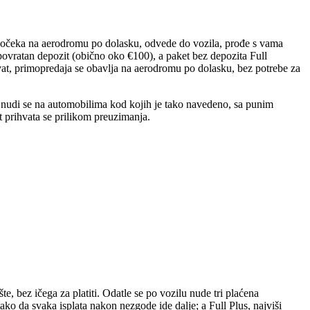
as dočeka na aerodromu po dolasku, odvede do vozila, prođe s vama
 povratan depozit (obično oko €100), a paket bez depozita Full
vat, primopredaja se obavlja na aerodromu po dolasku, bez potrebe za
e nudi se na automobilima kod kojih je tako navedeno, sa punim
t prihvata se prilikom preuzimanja.
e, bez ičega za platiti. Odatle se po vozilu nude tri plaćena
o da svaka isplata nakon nezgode ide dalje; a Full Plus, najviši