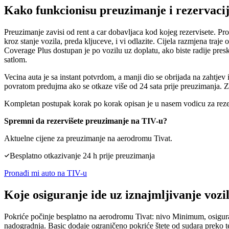
Kako funkcionisu preuzimanje i rezervaci
Preuzimanje zavisi od rent a car dobavljaca kod kojeg rezervisete. Pr
kroz stanje vozila, preda kljuceve, i vi odlazite. Cijela razmjena tra
Coverage Plus dostupan je po vozilu uz doplatu, ako biste radije pre
satlom.
Vecina auta je sa instant potvrdom, a manji dio se obrijada na zahtj
povratom predujma ako se otkaze više od 24 sata prije preuzimanja. Za 
Kompletan postupak korak po korak opisan je u nasem
vodicu za rez
Spremni da rezervišete preuzimanje na TIV-u?
Aktuelne cijene za preuzimanje na aerodromu Tivat.
Besplatno otkazivanje 24 h prije preuzimanja
Pronađi mi auto na TIV-u
Koje osiguranje ide uz iznajmljivanje voz
Pokriće počinje besplatno na aerodromu Tivat: nivo Minimum, osiguranje
nadogradnja. Basic dodaje ograničeno pokriće štete od sudara preko t