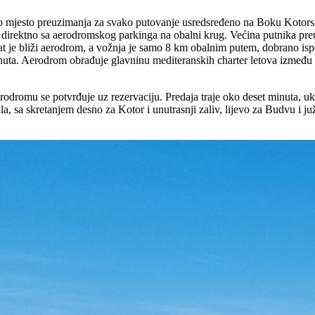
o mjesto preuzimanja za svako putovanje usredsređeno na Boku Kotorsk
i direktno sa aerodromskog parkinga na obalni krug. Većina putnika pre
at je bliži aerodrom, a vožnja je samo 8 km obalnim putem, dobrano isp
nuta. Aerodrom obrađuje glavninu mediteranskih charter letova između m
rodromu se potvrđuje uz rezervaciju. Predaja traje oko deset minuta, uk
a, sa skretanjem desno za Kotor i unutrasnji zaliv, lijevo za Budvu i ju