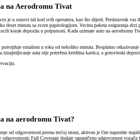
ja na Aerodromu Tivat
oces je u osnovi isti kod svih operatera, kao što slijedi. Predstavnik v
je oko deset minuta sa svom papirologijom. Vecina paketa osiguranja drzi
skocili korak depozita u potpunosti. Kada uzimate auto na aerodromu Ti
ev i potvrjduje emailom u roku od nekoliko minuta. Besplatno otkazivanj
iznajmljivanje auta nije potrebna kreditna kartica, a gotovinski depozi
ervaciju
.
ila na aerodromu Tivat?
 od odgovornosti prema trećoj strani, aktivan je čim napustite stajališt
e odgovornosti; Full Coverage dodaje ograničenu odgovornost vozača tak