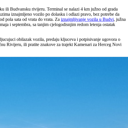
u ili Budvansku rivijeru. Terminal se nalazi 4 km južno od grada
uzima iznajmljeno vozilo po dolasku i odlazi pravo, bez potrebe da
od pola sata od vrata do vrata. Za
iznajmljivanje vozila u Budvi
, južna
aja i septembra, sa tanjim cjelogodisnjim redom letenja ostatak
ljucujuci obilazak vozila, predaju kljuceva i potpisivanje ugovora o
žnu Rivijeru, ili pratite znakove za trajekt Kamenari za Herceg Novi