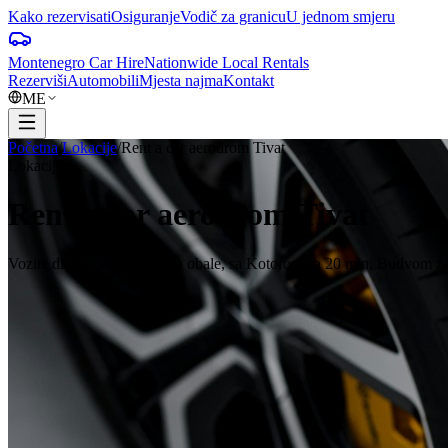
Kako rezervisati
Osiguranje
Vodič za granicu
U jednom smjeru
Montenegro Car Hire
Nationwide Local Rentals
Rezerviši
Automobili
Mjesta najma
Kontakt
ME
Početna
/
Lokacije
/
Rent a car aerodrom Tivat
Lokacije
Rent a car aerodrom Tivat
Vozite direktno sa TIV-a do obale, sa Kotorom za 20 min, Budvom za