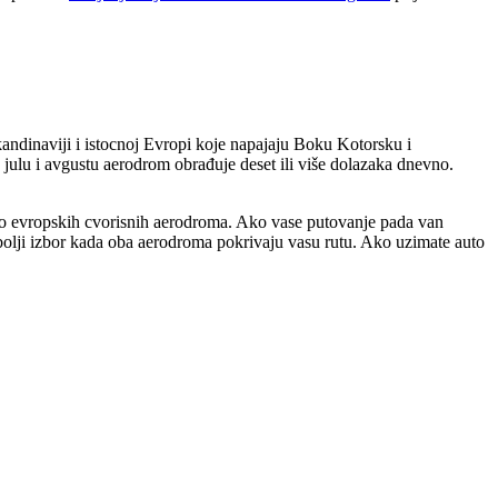
andinaviji i istocnoj Evropi koje napajaju Boku Kotorsku i
 julu i avgustu aerodrom obrađuje deset ili više dolazaka dnevno.
ko evropskih cvorisnih aerodroma. Ako vase putovanje pada van
ek bolji izbor kada oba aerodroma pokrivaju vasu rutu. Ako uzimate auto