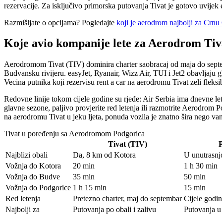
rezervacije. Za isključivo primorska putovanja Tivat je gotovo uvijek e
Razmišljate o opcijama? Pogledajte
koji je aerodrom najbolji za Crnu
Koje avio kompanije lete za Aerodrom Tiv
Aerodromom Tivat (TIV) dominira charter saobracaj od maja do septem
Budvansku rivijeru. easyJet, Ryanair, Wizz Air, TUI i Jet2 obavljaju 
Vecina putnika koji rezervisu rent a car na aerodromu Tivat zeli fleksib
Redovne linije tokom cijele godine su rjeđe: Air Serbia ima dnevne 
glavne sezone, paljivo provjerite red letenja ili razmotrite Aerodrom 
na aerodromu Tivat u jeku ljeta, ponuda vozila je znatno šira nego va
Tivat u poređenju sa Aerodromom Podgorica
Tivat (TIV)
Najblizi obali
Da, 8 km od Kotora
U unutrasnj
Vožnja do Kotora
20 min
1 h 30 min
Vožnja do Budve
35 min
50 min
Vožnja do Podgorice
1 h 15 min
15 min
Red letenja
Pretezno charter, maj do septembar
Cijele godin
Najbolji za
Putovanja po obali i zalivu
Putovanja u 