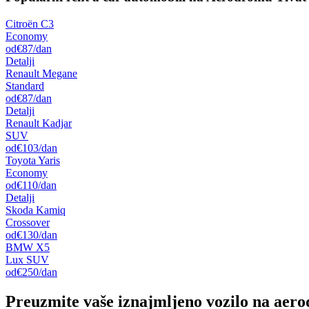
Citroën C3
Economy
od
€87
/dan
Detalji
Renault Megane
Standard
od
€87
/dan
Detalji
Renault Kadjar
SUV
od
€103
/dan
Toyota Yaris
Economy
od
€110
/dan
Detalji
Skoda Kamiq
Crossover
od
€130
/dan
BMW X5
Lux SUV
od
€250
/dan
Preuzmite vaše iznajmljeno vozilo na aer