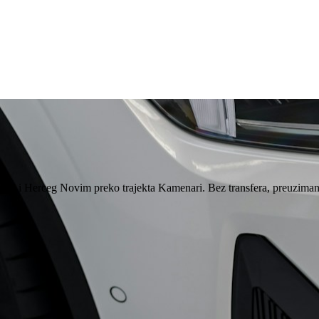
 35 i Herceg Novim preko trajekta Kamenari. Bez transfera, preuziman