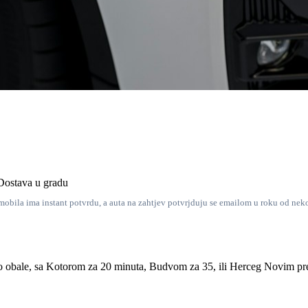
Dostava u gradu
mobila ima instant potvrdu, a auta na zahtjev potvrjduju se emailom u roku od nek
do obale, sa Kotorom za 20 minuta, Budvom za 35, ili Herceg Novim prek