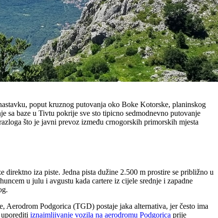
 u nastavku, poput kruznog putovanja oko Boke Kotorske, planinskog
nje sa baze u Tivtu pokrije sve sto tipicno sedmodnevno putovanje
azloga što je javni prevoz između crnogorskih primorskih mjesta
direktno iza piste. Jedna pista dužine 2.500 m prostire se približno u
ncem u julu i avgustu kada cartere iz cijele srednje i zapadne
og.
e, Aerodrom Podgorica (TGD) postaje jaka alternativa, jer često ima
e uporediti
iznajmljivanje vozila na aerodromu Podgorica
prije