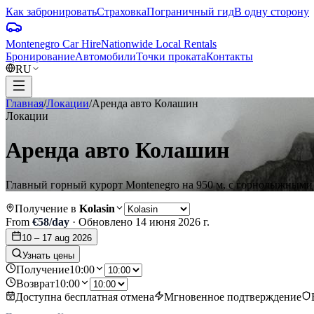
Как забронировать
Страховка
Пограничный гид
В одну сторону
Montenegro Car Hire
Nationwide Local Rentals
Бронирование
Автомобили
Точки проката
Контакты
RU
Главная
/
Локации
/
Аренда авто Колашин
Локации
Аренда авто Колашин
Главный горный курорт Montenegro на 950 м, с горнолыжными тр
Получение в
Kolasin
From
€
58
/day
·
Обновлено
14 июня 2026 г.
10 – 17 aug 2026
Узнать цены
Получение
10:00
Возврат
10:00
Доступна бесплатная отмена
Мгновенное подтверждение