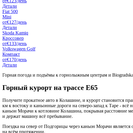
от
€123
/день
Детали
Fiat 500
Mini
от
€127
/день
Детали
Skoda Kamiq
Кроссовер
от
€133
/день
Volkswagen Golf
Компакт
от
€170
/день
Детали
Горная погода и подъёмы к горнолыжным центрам и Biogradsk
Горный курорт на трассе E65
Получите прокатное авто в Колашине, и курорт становится пра
км к востоку и каньонные дороги на северо-запад к Таре - всё
каньон Морачи к котловине Колашина, покрывая расстояние ме
и держат машину всё пребывание.
Поездка на север от Подгорицы через каньон Морачи является
на всём протяжении.