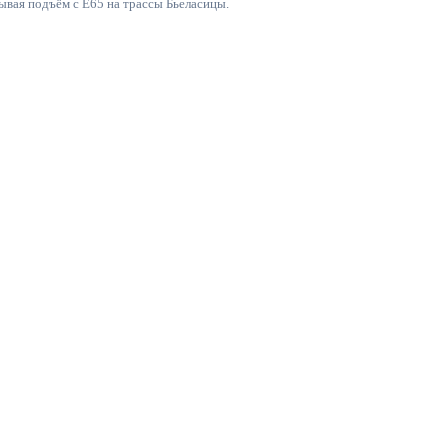
ывая подъём с E65 на трассы Бьеласицы.