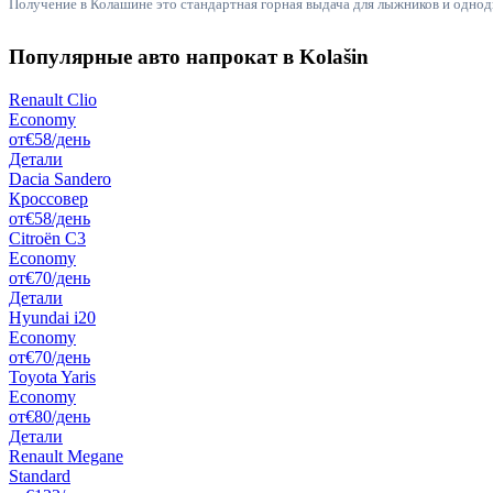
Получение в Колашине это стандартная горная выдача для лыжников и однод
Популярные авто напрокат в Kolašin
Renault Clio
Economy
от
€58
/день
Детали
Dacia Sandero
Кроссовер
от
€58
/день
Citroën C3
Economy
от
€70
/день
Детали
Hyundai i20
Economy
от
€70
/день
Toyota Yaris
Economy
от
€80
/день
Детали
Renault Megane
Standard