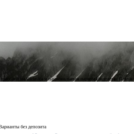
ассами на Bjelasica и национальным парком Biogradska Gora в 1
Варианты без депозита