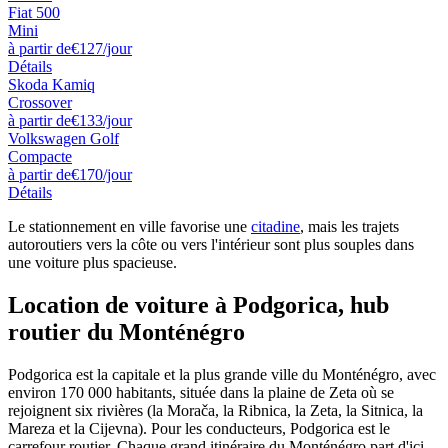
Fiat 500
Mini
à partir de
€127
/jour
Détails
Skoda Kamiq
Crossover
à partir de
€133
/jour
Volkswagen Golf
Compacte
à partir de
€170
/jour
Détails
Le stationnement en ville favorise une
citadine
, mais les trajets
autoroutiers vers la côte ou vers l'intérieur sont plus souples dans
une
voiture plus spacieuse
.
Location de voiture à Podgorica, hub
routier du Monténégro
Podgorica est la capitale et la plus grande ville du Monténégro, avec
environ 170 000 habitants, située dans la plaine de Zeta où se
rejoignent six rivières (la Morača, la Ribnica, la Zeta, la Sitnica, la
Mareza et la Cijevna). Pour les conducteurs, Podgorica est le
carrefour routier. Chaque grand itinéraire du Monténégro part d'ici