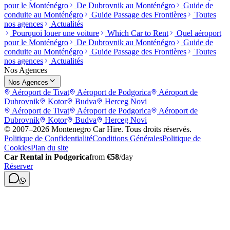
pour le Monténégro
De Dubrovnik au Monténégro
Guide de
conduite au Monténégro
Guide Passage des Frontières
Toutes
nos agences
Actualités
Pourquoi louer une voiture
Which Car to Rent
Quel aéroport
pour le Monténégro
De Dubrovnik au Monténégro
Guide de
conduite au Monténégro
Guide Passage des Frontières
Toutes
nos agences
Actualités
Nos Agences
Nos Agences
Aéroport de Tivat
Aéroport de Podgorica
Aéroport de
Dubrovnik
Kotor
Budva
Herceg Novi
Aéroport de Tivat
Aéroport de Podgorica
Aéroport de
Dubrovnik
Kotor
Budva
Herceg Novi
© 2007–
2026
Montenegro Car Hire
.
Tous droits réservés.
Politique de Confidentialité
Conditions Générales
Politique de
Cookies
Plan du site
Car Rental in Podgorica
from
€
58
/day
Réserver