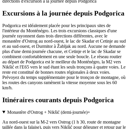
directions d'excursion à la journée depuis Podgorica
Excursions à la journée depuis Podgorica
Podgorica est idéalement placée pour les principaux sites de
l'intérieur du Monténégro. Les trois excursions classiques d'une
journée rayonnent dans trois directions différentes, avec le
monastère d'Ostrog au nord-ouest, le lac de Skadar et Cetinje au sud
et au sud-ouest, et Durmitor à Žabljak au nord. Aucune ne demande
plus d'une demi-journée chacune, et Cetinje et le lac de Skadar se
combinent confortablement en une seule boucle. Le réseau routier
au départ de Podgorica est le meilleur du Monténégro, la M2 vers
Nikšić et l'E65 vers le sud étant les seuls tronçons à quatre voies. Le
reste est constitué de bonnes routes régionales à deux voies.
Prévoyez du temps supplémentaire pour le tronçon de montagne, où
les routes des canyons ramènent la vitesse moyenne sous les 60
km/h.
Itinéraires courants depuis Podgorica
Monastère d'Ostrog + Nikšić (demi-journée)
+
Au nord-ouest sur la M-2 vers Ostrog (1 h 30, route de montagne
taillée dans la falaise), puis vers Nikšić pour déjeuner et retour par le