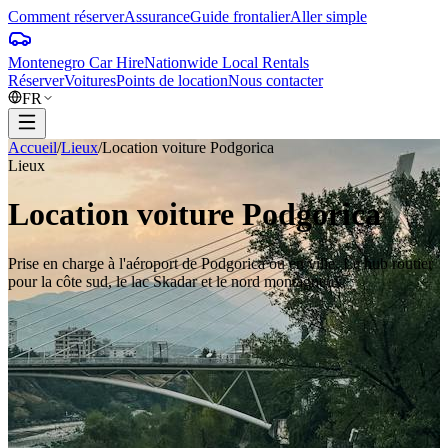
Comment réserver
Assurance
Guide frontalier
Aller simple
Montenegro Car Hire
Nationwide Local Rentals
Réserver
Voitures
Points de location
Nous contacter
FR
Accueil
/
Lieux
/
Location voiture Podgorica
Lieux
Location voiture Podgorica
Prise en charge à l'aéroport de Podgorica ou en ville. Le hub routier
pour la côte sud, le lac Skadar et le nord montagneux.