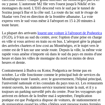
ou y passe. L'autoroute M2 file vers l'ouest jusqu'à Nikšić et les
montagnes du nord. L'E65 descend vers le sud par le tunnel de
Sozina jusqu'à Bar et la côte sud. La route du lac suit le rivage de
Skadar vers l'est en direction de la frontière albanaise. La voie
express vers le sud vous mène à l'aéroport en 15 à 20 minutes à
toute heure.
La plupart des arrivants
louent une voiture à l'aéroport de Podgorica
(TGD), à 9 km au sud du centre, avec l'option d'une prise en charge
en ville si vous arrivez en train ou en bus. L'aéroport gère la plupart
des arrivées charters et low-cost au Monténégro, et le trajet vers le
centre est de 9 km sur une seule route. Depuis la ville, la même voie
rapide vous amène n'importe où dans le sud du pays en moins d'une
heure et dans les villes de montagne du nord en moins de deux
heures et demie.
Contrairement à Budva ou Kotor, Podgorica ne ferme pas en
octobre. La ville fonctionne comme le principal hub de services du
Monténégro toute l'année, avec le gouvernement, l'hôpital principal,
l'université nationale et les consulats du pays tous ici. Les restaurants
restent ouverts, les stations-service tournent toute la nuit, et il y a
toujours un parking surveillé près du centre. Pour les voyageurs qui
arrivent en dehors de la fenêtre mai à septembre, l'implication
pratique est que Podgorica dispose de voitures, de stationnement et
de restauration quand les villes côtières sont presque toutes fermées.