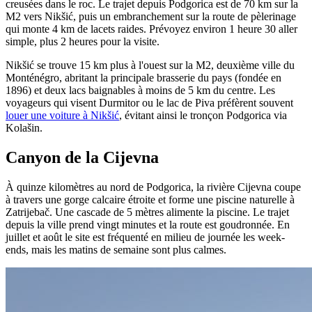
creusées dans le roc. Le trajet depuis Podgorica est de 70 km sur la
M2 vers Nikšić, puis un embranchement sur la route de pèlerinage
qui monte 4 km de lacets raides. Prévoyez environ 1 heure 30 aller
simple, plus 2 heures pour la visite.
Nikšić se trouve 15 km plus à l'ouest sur la M2, deuxième ville du
Monténégro, abritant la principale brasserie du pays (fondée en
1896) et deux lacs baignables à moins de 5 km du centre. Les
voyageurs qui visent Durmitor ou le lac de Piva préfèrent souvent
louer une voiture à Nikšić
, évitant ainsi le tronçon Podgorica via
Kolašin.
Canyon de la Cijevna
À quinze kilomètres au nord de Podgorica, la rivière Cijevna coupe
à travers une gorge calcaire étroite et forme une piscine naturelle à
Zatrijebač. Une cascade de 5 mètres alimente la piscine. Le trajet
depuis la ville prend vingt minutes et la route est goudronnée. En
juillet et août le site est fréquenté en milieu de journée les week-
ends, mais les matins de semaine sont plus calmes.