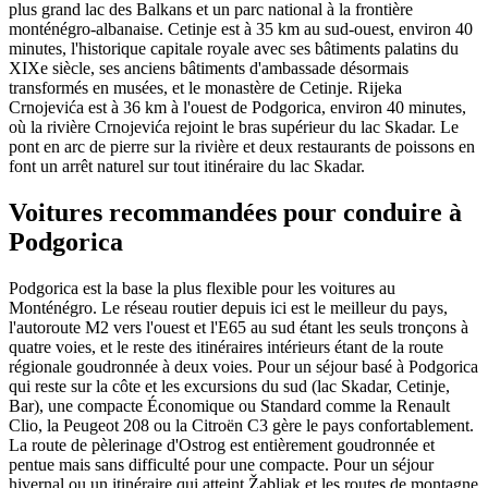
plus grand lac des Balkans et un parc national à la frontière
monténégro-albanaise.
Cetinje
est à 35 km au sud-ouest, environ 40
minutes, l'historique capitale royale avec ses bâtiments palatins du
XIXe siècle, ses anciens bâtiments d'ambassade désormais
transformés en musées, et le monastère de Cetinje. Rijeka
Crnojevića est à 36 km à l'ouest de Podgorica, environ 40 minutes,
où la rivière Crnojevića rejoint le bras supérieur du lac Skadar. Le
pont en arc de pierre sur la rivière et deux restaurants de poissons en
font un arrêt naturel sur tout itinéraire du lac Skadar.
Voitures recommandées pour conduire à
Podgorica
Podgorica est la base la plus flexible pour les voitures au
Monténégro. Le réseau routier depuis ici est le meilleur du pays,
l'autoroute M2 vers l'ouest et l'E65 au sud étant les seuls tronçons à
quatre voies, et le reste des itinéraires intérieurs étant de la route
régionale goudronnée à deux voies. Pour un séjour basé à Podgorica
qui reste sur la côte et les excursions du sud (lac Skadar, Cetinje,
Bar), une compacte Économique ou Standard comme la Renault
Clio, la Peugeot 208 ou la Citroën C3 gère le pays confortablement.
La route de pèlerinage d'Ostrog est entièrement goudronnée et
pentue mais sans difficulté pour une compacte. Pour un séjour
hivernal ou un itinéraire qui atteint Žabljak et les routes de montagne