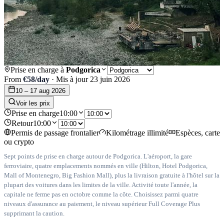
Prise en charge à
Podgorica
From
€
58
/day
·
Mis à jour
23 juin 2026
10 – 17 aug 2026
Voir les prix
Prise en charge
10:00
Retour
10:00
Permis de passage frontalier
Kilométrage illimité
Espèces, carte
ou crypto
Sept points de prise en charge autour de Podgorica. L'aéroport, la gare
ferroviaire, quatre emplacements nommés en ville (Hilton, Hotel Podgorica,
Mall of Montenegro, Big Fashion Mall), plus la livraison gratuite à l'hôtel sur la
plupart des voitures dans les limites de la ville. Activité toute l'année, la
capitale ne ferme pas en octobre comme la côte. Choisissez parmi quatre
niveaux d'assurance au paiement, le niveau supérieur Full Coverage Plus
supprimant la caution.