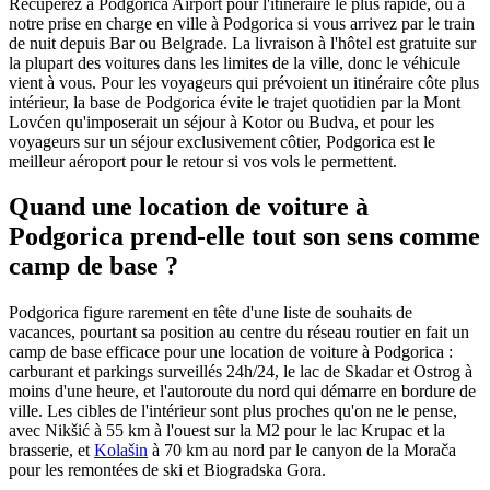
Récupérez à Podgorica Airport pour l'itinéraire le plus rapide, ou à
notre prise en charge en ville à Podgorica si vous arrivez par le train
de nuit depuis Bar ou Belgrade. La livraison à l'hôtel est gratuite sur
la plupart des voitures dans les limites de la ville, donc le véhicule
vient à vous. Pour les voyageurs qui prévoient un itinéraire côte plus
intérieur, la base de Podgorica évite le trajet quotidien par la Mont
Lovćen qu'imposerait un séjour à Kotor ou Budva, et pour les
voyageurs sur un séjour exclusivement côtier, Podgorica est le
meilleur aéroport pour le retour si vos vols le permettent.
Quand une location de voiture à
Podgorica prend-elle tout son sens comme
camp de base ?
Podgorica figure rarement en tête d'une liste de souhaits de
vacances, pourtant sa position au centre du réseau routier en fait un
camp de base efficace pour une location de voiture à Podgorica :
carburant et parkings surveillés 24h/24, le lac de Skadar et Ostrog à
moins d'une heure, et l'autoroute du nord qui démarre en bordure de
ville. Les cibles de l'intérieur sont plus proches qu'on ne le pense,
avec
Nikšić
à 55 km à l'ouest sur la M2 pour le lac Krupac et la
brasserie, et
Kolašin
à 70 km au nord par le canyon de la Morača
pour les remontées de ski et Biogradska Gora.