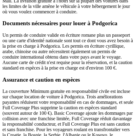
Mall. La livraison gratuite à l'hôtel sur la plupart des voitures dans
les limites de la ville amène le véhicule à votre hébergement le jour
où vous voulez commencer à conduire.
Documents nécessaires pour louer à Podgorica
Un permis de conduire valide en écriture romane plus un passeport
ou une carte d'identité nationale sont tout ce dont vous avez besoin à
la prise en charge à Podgorica. Les permis en écriture cyrillique,
arabe, chinoise ou autre nécessitent également un permis de
conduire international obtenu dans votre pays avant le voyage.
Aucune carte de crédit n'est requise pour la réservation, et la caution
standard en espèces à la prise en charge est d'environ 100 €.
Assurance et caution en espèces
La couverture Minimum gratuite en responsabilité civile est incluse
sur chaque location de voiture à Podgorica. Trois améliorations
payantes réduisent votre responsabilité en cas de dommages, et seule
Full Coverage Plus supprime la caution en espèces standard
(souvent autour de 100 €). Basic Coverage ajoute les dommages par
collision avec une franchise limitée, Full Coverage réduit davantage
la responsabilité conducteur, et Full Coverage Plus est sans caution
et sans franchise. Pour les voyageurs roulant en transfrontalier vers
la Croatie, la Bosnie, la Serbie, l'Albanie ou le Kosovo, le