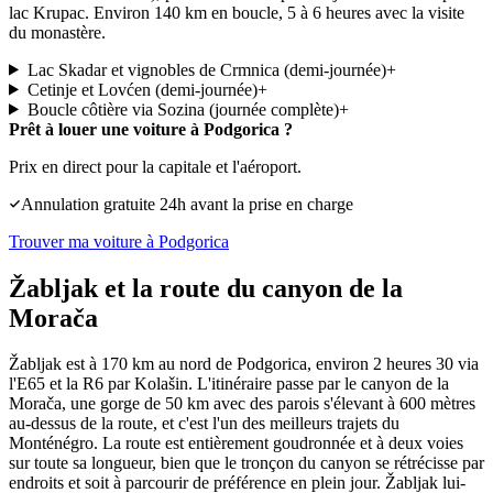
lac Krupac. Environ 140 km en boucle, 5 à 6 heures avec la visite
du monastère.
Lac Skadar et vignobles de Crmnica (demi-journée)
+
Cetinje et Lovćen (demi-journée)
+
Boucle côtière via Sozina (journée complète)
+
Prêt à louer une voiture à Podgorica ?
Prix en direct pour la capitale et l'aéroport.
Annulation gratuite 24h avant la prise en charge
Trouver ma voiture à Podgorica
Žabljak et la route du canyon de la
Morača
Žabljak est à 170 km au nord de Podgorica, environ 2 heures 30 via
l'E65 et la R6 par
Kolašin
. L'itinéraire passe par le canyon de la
Morača, une gorge de 50 km avec des parois s'élevant à 600 mètres
au-dessus de la route, et c'est l'un des meilleurs trajets du
Monténégro. La route est entièrement goudronnée et à deux voies
sur toute sa longueur, bien que le tronçon du canyon se rétrécisse par
endroits et soit à parcourir de préférence en plein jour. Žabljak lui-