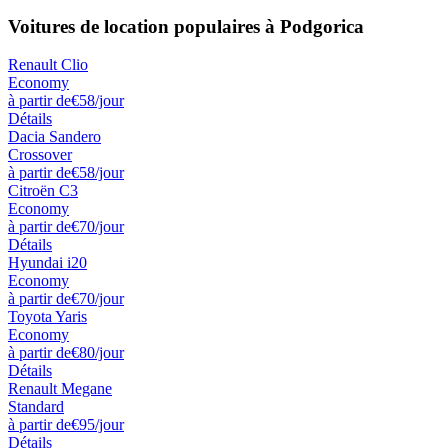
Voitures de location populaires à Podgorica
Renault Clio
Economy
à partir de
€58
/jour
Détails
Dacia Sandero
Crossover
à partir de
€58
/jour
Citroën C3
Economy
à partir de
€70
/jour
Détails
Hyundai i20
Economy
à partir de
€70
/jour
Toyota Yaris
Economy
à partir de
€80
/jour
Détails
Renault Megane
Standard
à partir de
€95
/jour
Détails